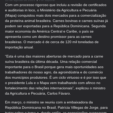
10 de agosto de 2023
Por
suporte
Com um processo rigoroso que incluiu a revisão de certificados
e auditorias in loco, o Ministério da Agricultura e Pecuária
(Mapa) conquistou mais dois mercados para a comercialização
da proteína animal brasileira. Carnes bovinas e carnes suínas já
podem ser exportadas para a República Dominicana. Segunda
maior economia da América Central e Caribe, o país se
apresenta como um destino promissor para as carnes
brasileiras. O mercado é de cerca de 120 mil toneladas de
importação anual.
“Esta é uma das maiores aberturas de mercado para a carne
suína brasileira da última década. Uma relação comercial
importante para o Brasil porque gera mais oportunidades aos
trabalhadores do nosso agro, da agroindústria e do comércio
dos municípios produtores. É um ciclo virtuoso e é por isso que
o presidente Lula e o Mapa vem trabalhando com afinco no
fortalecimento das relações internacionais”, explicou o ministro
da Agricultura e Pecuária, Carlos Fávaro.
Em março, o ministro se reuniu com a embaixadora da
República Dominicana no Brasil, Patrícia Villegas de Jorge, para
tratar sobre o tema e, desde então, as negociações avançaram