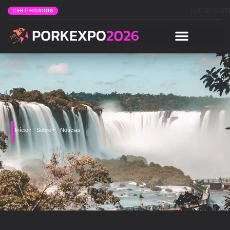
[gtranslat
CERTIFICADOS
Início
Sobre
Notícias