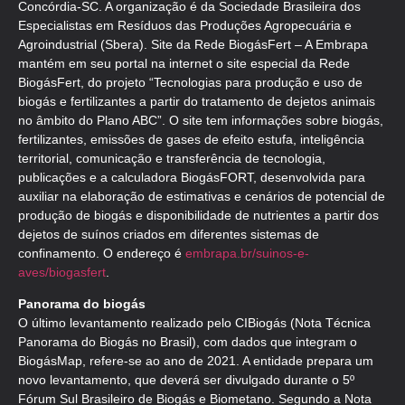
Concórdia-SC. A organização é da Sociedade Brasileira dos
Especialistas em Resíduos das Produções Agropecuária e
Agroindustrial (Sbera). Site da Rede BiogásFert – A Embrapa
mantém em seu portal na internet o site especial da Rede
BiogásFert, do projeto “Tecnologias para produção e uso de
biogás e fertilizantes a partir do tratamento de dejetos animais
no âmbito do Plano ABC”. O site tem informações sobre biogás,
fertilizantes, emissões de gases de efeito estufa, inteligência
territorial, comunicação e transferência de tecnologia,
publicações e a calculadora BiogásFORT, desenvolvida para
auxiliar na elaboração de estimativas e cenários de potencial de
produção de biogás e disponibilidade de nutrientes a partir dos
dejetos de suínos criados em diferentes sistemas de
confinamento. O endereço é
embrapa.br/suinos-e-
aves/biogasfert
.
Panorama do biogás
O último levantamento realizado pelo CIBiogás (Nota Técnica
Panorama do Biogás no Brasil), com dados que integram o
BiogásMap, refere-se ao ano de 2021. A entidade prepara um
novo levantamento, que deverá ser divulgado durante o 5º
Fórum Sul Brasileiro de Biogás e Biometano. Segundo a Nota