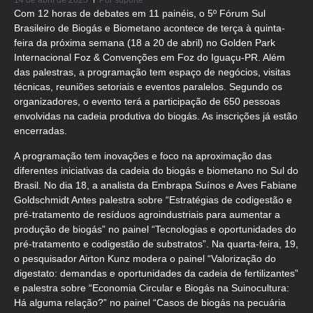
14 de abril de 2023
Por
suporte
Com 12 horas de debates em 11 painéis, o 5º Fórum Sul
Brasileiro de Biogás e Biometano acontece de terça à quinta-
feira da próxima semana (18 a 20 de abril) no Golden Park
Internacional Foz & Convenções em Foz do Iguaçu-PR. Além
das palestras, a programação tem espaço de negócios, visitas
técnicas, reuniões setoriais e eventos paralelos. Segundo os
organizadores, o evento terá a participação de 650 pessoas
envolvidas na cadeia produtiva do biogás. As inscrições já estão
encerradas.
A programação tem inovações e foco na aproximação das
diferentes iniciativas da cadeia do biogás e biometano no Sul do
Brasil. No dia 18, a analista da Embrapa Suínos e Aves Fabiane
Goldschmidt Antes palestra sobre “Estratégias de codigestão e
pré-tratamento de resíduos agroindustriais para aumentar a
produção de biogás” no painel “Tecnologias e oportunidades do
pré-tratamento e codigestão de substratos”. Na quarta-feira, 19,
o pesquisador Airton Kunz modera o painel “Valorização do
digestato: demandas e oportunidades da cadeia de fertilizantes”
e palestra sobre “Economia Circular e Biogás na Suinocultura:
Há alguma relação?” no painel “Casos de biogás na pecuária