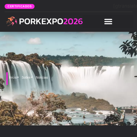
[gtranslat
CERTIFICADOS
Início
Sobre
Notícias