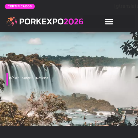
[gtranslat
CERTIFICADOS
Início
Sobre
Notícias