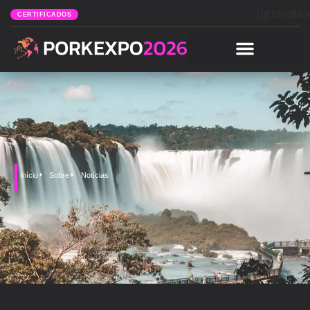
[gtranslat
CERTIFICADOS
Início
Sobre
Notícias