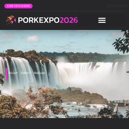
[gtranslat
CERTIFICADOS
Início
Sobre
Notícias