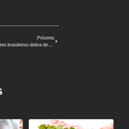
Próximo
Presença da carne suína nos lares brasileiros dobra desde 2021
s