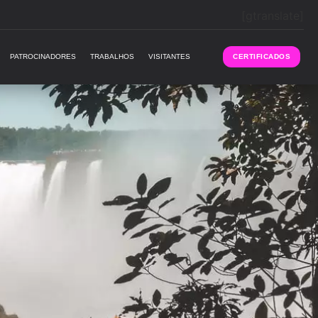
[gtranslate]
PATROCINADORES
TRABALHOS
VISITANTES
CERTIFICADOS