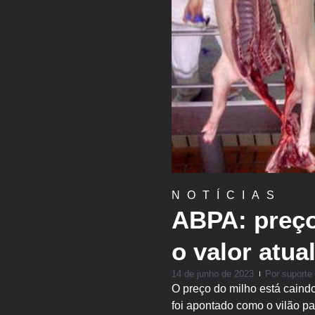
NOTÍCIAS
ABPA: preço
o valor atua
14 de junho de 2023
Por
suporte
O preço do milho está caind
foi apontado como o vilão p