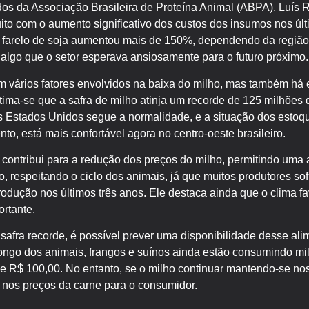
dos da Associação Brasileira de Proteína Animal (ABPA), Luís 
ito com o aumento significativo dos custos dos insumos nos úl
o farelo de soja aumentou mais de 150%, dependendo da região.
 algo que o setor esperava ansiosamente para o futuro próximo.
 vários fatores envolvidos na baixa do milho, mas também há 
stima-se que a safra de milho atinja um recorde de 125 milhões
os Estados Unidos segue a normalidade, e a situação dos estoq
o, está mais confortável agora no centro-oeste brasileiro.
o contribui para a redução dos preços do milho, permitindo uma 
mo, respeitando o ciclo dos animais, já que muitos produtores 
rodução nos últimos três anos. Ele destaca ainda que o clima 
rtante.
 safra recorde, é possível prever uma disponibilidade desse al
longo dos animais, frangos e suínos ainda estão consumindo mi
e R$ 100,00. No entanto, se o milho continuar mantendo-se nos
nos preços da carne para o consumidor.