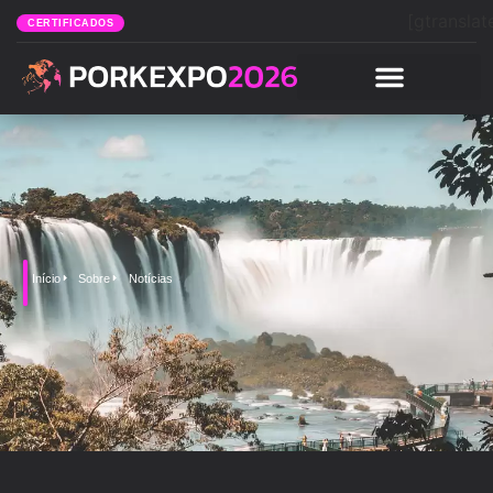
[gtranslat
CERTIFICADOS
Início
Sobre
Notícias