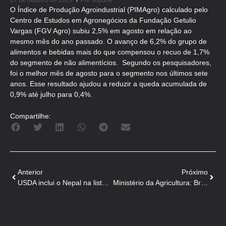
27 de outubro de 2023
Por
suporte
O Índice de Produção Agroindustrial (PIMAgro) calculado pelo
Centro de Estudos em Agronegócios da Fundação Getulio
Vargas (FGV Agro) subiu 2,5% em agosto em relação ao
mesmo mês do ano passado. O avanço de 6,2% do grupo de
alimentos e bebidas mais do que compensou o recuo de 1,7%
do segmento de não alimentícios. Segundo os pesquisadores,
foi o melhor mês de agosto para o segmento nos últimos sete
anos. Esse resultado ajudou a reduzir a queda acumulada de
0,9% até julho para 0,4%.
Compartilhe:
Anterior
Próximo
USDA inclui o Nepal na lista de países afetados pela Peste Suína Africana
Ministério da Agricultura: Brasil obtém acordo de sanidade conjunta com Cuba