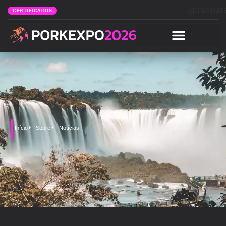
[gtranslat
CERTIFICADOS
Início
Sobre
Notícias