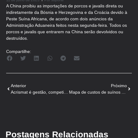
11 de julho de 2023
Por
suporte
A China proibiu as importações de porcos e javalis direta ou
indiretamente da Bósnia e Herzegovina e da Croácia devido à
Peste Suína Africana, de acordo com dois anúncios da
Administração Aduaneira feitos nesta segunda-feira. Todos os
porcos e javalis que entrarem na China serão devolvidos ou
destruídos.
Compartilhe:
Anterior
Próximo
Acrismat é gestão, competitividade e lança “Rede Suíno Forte MT”
Mapa de custos de suínos ABCS e Embrapa tem mais dois estados
Postagens Relacionadas