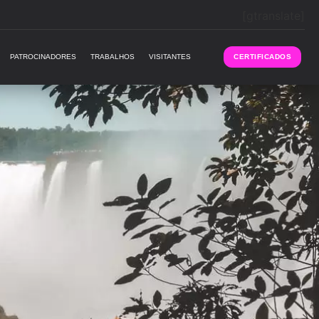
[gtranslate]
PATROCINADORES
TRABALHOS
VISITANTES
CERTIFICADOS