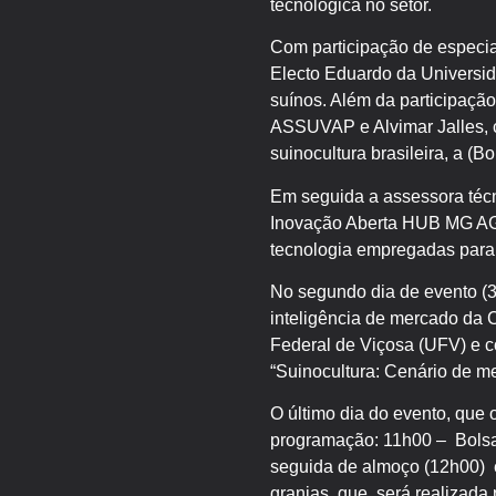
tecnológica no setor.
Com participação de especia
Electo Eduardo da Universid
suínos. Além da participaçã
ASSUVAP e Alvimar Jalles, c
suinocultura brasileira, a 
Em seguida a assessora té
Inovação Aberta HUB MG AGR
tecnologia empregadas para 
No segundo dia de evento (3
inteligência de mercado da 
Federal de Viçosa (UFV) e 
“Suinocultura: Cenário de m
O último dia do evento, que o
programação: 11h00 – Bolsa
seguida de almoço (12h00) e 
granjas, que será realizada