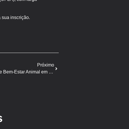
 sua inscrição.
Próximo
APCS promove Workshop sobre Bem-Estar Animal em Campinas (SP)
s