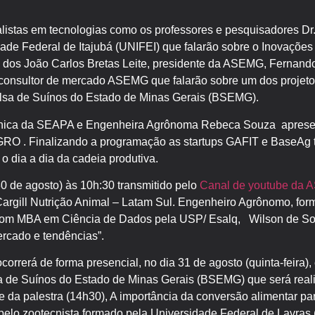
listas em tecnologias como os professores e pesquisadores Dr. 
ade Federal de Itajubá (UNIFEI) que falarão sobre o Inovações
o dos João Carlos Bretas Leite, presidente da ASEMG, Fernando
onsultor de mercado ASEMG que falarão sobre um dos projetos
(Bolsa de Suínos do Estado de Minas Gerais (BSEMG).
cnica da SEAPA e Engenheira Agrônoma Rebeca Souza aprese
O . Finalizando a programação as startups GAFIT e BaseAg 
o dia a dia da cadeia produtiva.
0 de agosto) às 10h:30 transmitido pelo
Canal de youtube da
Cargill Nutrição Animal – Latam Sul. Engenheiro Agrônomo, fo
com MBA em Ciência de Dados pela USP/ Esalq, Wilson de Sou
ercado e tendências”.
correrá de forma presencial, no dia 31 de agosto (quinta-feira)
 de Suínos do Estado de Minas Gerais (BSEMG) que será realiz
da palestra (14h30), A importância da conversão alimentar par
 pelo zootecnista formado pela Universidade Federal de Lavras