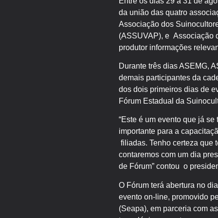
Entre os dias 29 a 31 de ago
da união das quatro associa
Associação dos Suinocultor
(ASSUVAP), e Associação dos
produtor informações releva
Durante três dias ASEMG, 
demais participantes da cad
dos dois primeiros dias de 
Fórum Estadual da Suinocult
“Este é um evento que já se 
importante para a capacitaç
filiadas. Tenho certeza que
contaremos com um dia prese
de Fórum” contou o preside
O Fórum terá abertura no dia
evento on-line, promovido p
(Seapa), em parceria com as