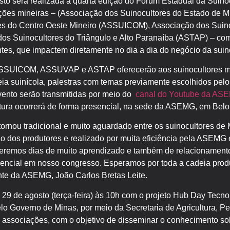
sto será realizada a quarta edição do Fórum Estadual da Suino
ções mineiras – (Associação dos Suinocultores do Estado de 
es do Centro Oeste Mineiro (ASSUICOM), Associação dos Suino
 Suinocultores do Triângulo e Alto Paranaíba (ASTAP) – com 
ntes, que impactem diretamente no dia a dia do negócio da suin
ASSUICOM, ASSUVAP e ASTAP oferecerão aos suinocultores m
eia suinícola, palestras com temas previamente escolhidos pel
evento serão transmitidas por meio do
canal do Youtube da AS
ura ocorrerá de forma presencial, na sede da ASEMG, em Belo
tornou tradicional e muito aguardado entre os suinocultores de
ão dos produtores e realizado por muita eficiência pela ASEM
 teremos dias de muito aprendizado e também de relacionamento
ncial em nosso congresso. Esperamos por toda a cadeia produt
nte da ASEMG, João Carlos Bretas Leite.
 29 de agosto (terça-feira) às 10h com o projeto Hub Day Tecno
elo Governo de Minas, por meio da Secretaria de Agricultura, P
 associações, com o objetivo de disseminar o conhecimento sob