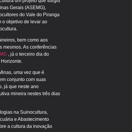
cultura um projeto que surgiu
Minas Gerais (ASEMG),
cultores do Vale do Piranga
o objetivo de levar ao
ocultura.
ineiros, bem como aos
os mesmos. As conferências
EMG
, já o terceiro dia do
 Horizonte.
 Minas, uma vez que é
G em conjunto com suas
, já que neste ano
iva mineira nestes três dias
logias na Suinocultura,
ecuária e Abastecimento
re a cultura da inovação