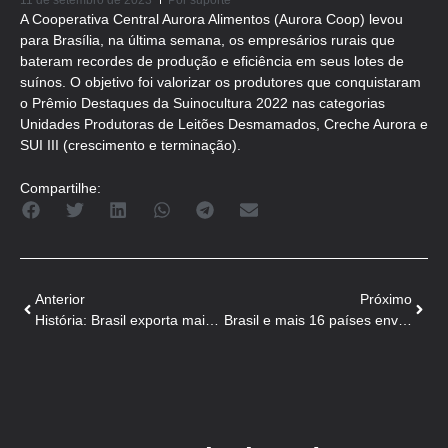
11 de setembro de 2023
Por
suporte
A Cooperativa Central Aurora Alimentos (Aurora Coop) levou
para Brasília, na última semana, os empresários rurais que
bateram recordes de produção e eficiência em seus lotes de
suínos. O objetivo foi valorizar os produtores que conquistaram
o Prêmio Destaques da Suinocultura 2022 nas categorias
Unidades Produtoras de Leitões Desmamados, Creche Aurora e
SUI III (crescimento e terminação).
Compartilhe:
Anterior
Próximo
História: Brasil exporta mais de 100 mil toneladas de carne suína por mês
Brasil e mais 16 países enviam carta contra lei europeia de desmatamento