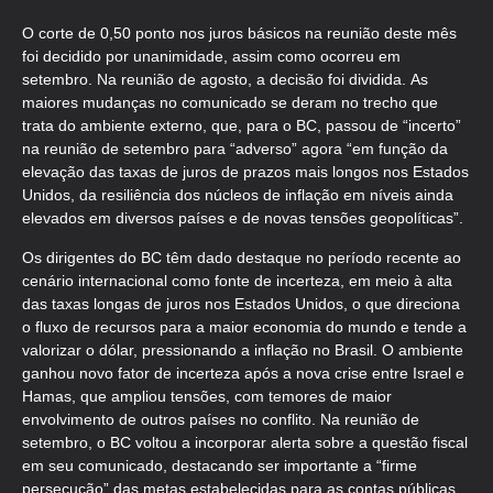
O corte de 0,50 ponto nos juros básicos na reunião deste mês
foi decidido por unanimidade, assim como ocorreu em
setembro. Na reunião de agosto, a decisão foi dividida. As
maiores mudanças no comunicado se deram no trecho que
trata do ambiente externo, que, para o BC, passou de “incerto”
na reunião de setembro para “adverso” agora “em função da
elevação das taxas de juros de prazos mais longos nos Estados
Unidos, da resiliência dos núcleos de inflação em níveis ainda
elevados em diversos países e de novas tensões geopolíticas”.
Os dirigentes do BC têm dado destaque no período recente ao
cenário internacional como fonte de incerteza, em meio à alta
das taxas longas de juros nos Estados Unidos, o que direciona
o fluxo de recursos para a maior economia do mundo e tende a
valorizar o dólar, pressionando a inflação no Brasil. O ambiente
ganhou novo fator de incerteza após a nova crise entre Israel e
Hamas, que ampliou tensões, com temores de maior
envolvimento de outros países no conflito. Na reunião de
setembro, o BC voltou a incorporar alerta sobre a questão fiscal
em seu comunicado, destacando ser importante a “firme
persecução” das metas estabelecidas para as contas públicas