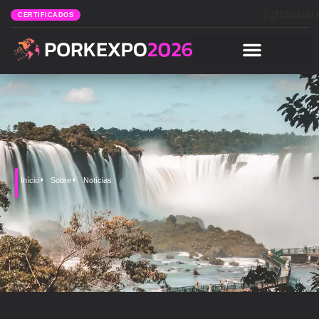
[gtranslat
CERTIFICADOS
Início
Sobre
Notícias