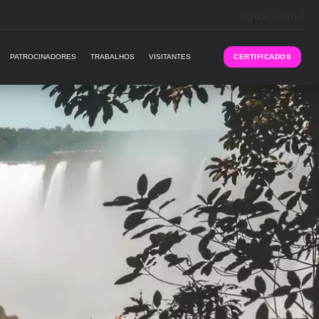
[gtranslate]
PATROCINADORES
TRABALHOS
VISITANTES
CERTIFICADOS