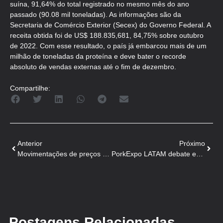
suína, 91,64% do total registrado no mesmo mês do ano
passado (90.08 mil toneladas). As informações são da
Secretaria de Comércio Exterior (Secex) do Governo Federal. A
receita obtida foi de US$ 188.835,681, 84,75% sobre outubro
de 2022. Com esse resultado, o país já embarcou mais de um
milhão de toneladas da proteína e deve bater o recorde
absoluto de vendas externas até o fim de dezembro.
Compartilhe:
Anterior
Próximo
Movimentações de preços dos suínos são distintas dentre as praças
PorkExpo LATAM debate estratégias de vendas dos suinocultores
Postagens Relacionadas