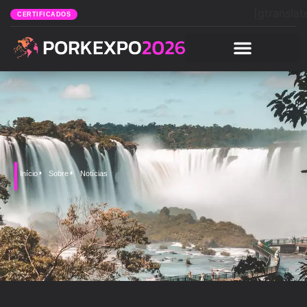
[gtranslat
CERTIFICADOS
Início
Sobre
Notícias