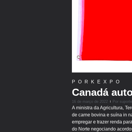
PORKEXPO
Canadá auto
16 de março de 2022
Por
suport
A ministra da Agricultura, T
de carne bovina e suína in na
empregar e trazer renda para
do Norte negociando acordos