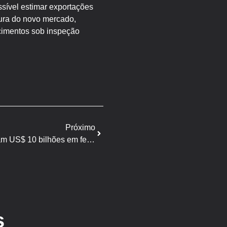
ssível estimar exportações
tura do novo mercado,
cimentos sob inspeção
Próximo
Exportações do agro ultrapassam US$ 10 bilhões em fevereiro
s