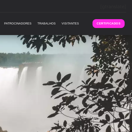
[gtranslate]
PATROCINADORES
TRABALHOS
VISITANTES
CERTIFICADOS