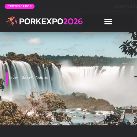
[gtranslat
CERTIFICADOS
Início
Sobre
Notícias