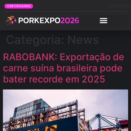
[gtranslat
CERTIFICADOS
Categoria:
News
RABOBANK: Exportação de
carne suína brasileira pode
bater recorde em 2025