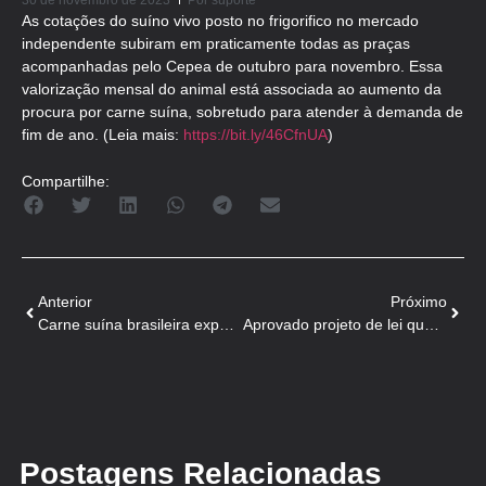
30 de novembro de 2023
Por
suporte
As cotações do suíno vivo posto no frigorifico no mercado
independente subiram em praticamente todas as praças
acompanhadas pelo Cepea de outubro para novembro. Essa
valorização mensal do animal está associada ao aumento da
procura por carne suína, sobretudo para atender à demanda de
fim de ano. (Leia mais:
https://bit.ly/46CfnUA
)
Compartilhe:
Anterior
Próximo
Carne suína brasileira exportada está parada no México
Aprovado projeto de lei que autoriza controle de javalis em Santa Catarina
Postagens Relacionadas