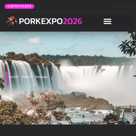
[gtranslat
CERTIFICADOS
Início
Sobre
Notícias