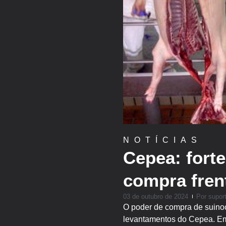
NOTÍCIAS
Cepea: forte
compra fren
03 de outubro de 2024
Por
supor
O poder de compra de suinoc
levantamentos do Cepea. Em 