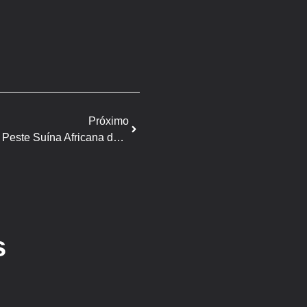
Próximo
França reforça vigilância contra Peste Suína Africana devio á fronteira com Alemanha
s