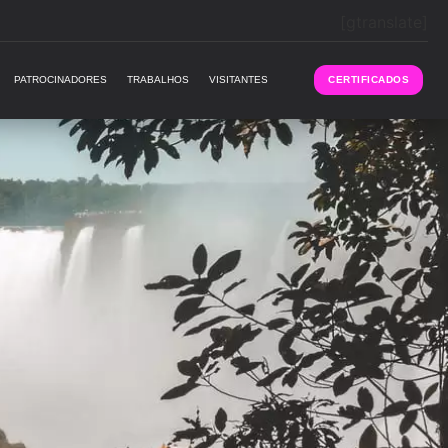
[gtranslate]
PATROCINADORES
TRABALHOS
VISITANTES
CERTIFICADOS