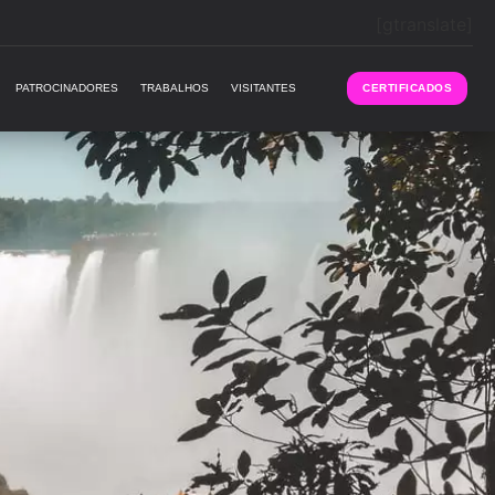
[gtranslate]
PATROCINADORES
TRABALHOS
VISITANTES
CERTIFICADOS