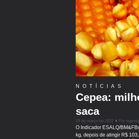
NOTÍCIAS
Cepea: milho
saca
28 de março de 2022
Por
suport
O Indicador ESALQ/BM&FBove
kg, depois de atingir R$ 103