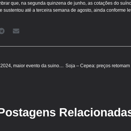
brar que, na segunda quinzena de junho, as cotações do suíno 
e sustentou até a terceira semana de agosto, ainda conforme 
PorkExpo Brasil & LATAM 2024, maior evento da suinocultura das Américas, mira a Proteína 2030
Postagens Relacionada