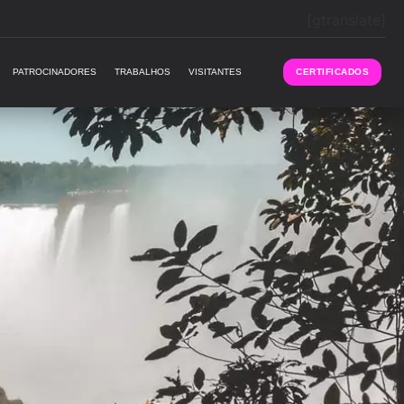
[gtranslate]
PATROCINADORES
TRABALHOS
VISITANTES
CERTIFICADOS