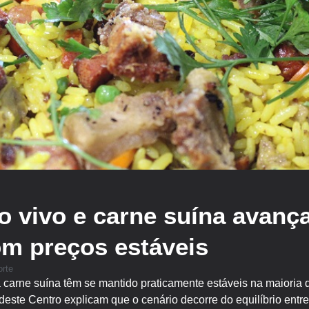
o vivo e carne suína avan
m preços estáveis
rte
a carne suína têm se mantido praticamente estáveis na maiori
este Centro explicam que o cenário decorre do equilíbrio entr