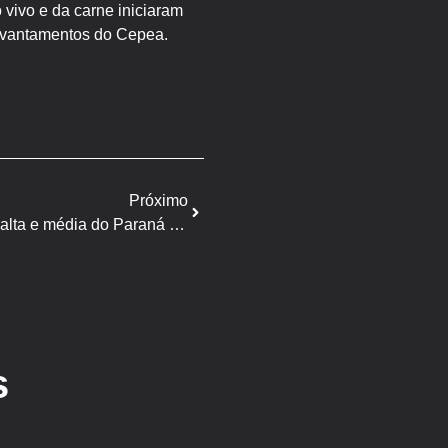
vivo e da carne iniciaram
levantamentos do Cepea.
Próximo
Soja – Cepea: preços retomam alta e média do Paraná é a maior do ano desde dezembo
s