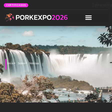
[gtranslat
CERTIFICADOS
Início
Sobre
Notícias