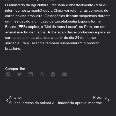
23 de março de 2023
Por
suporte
O Ministério da Agricultura, Pecuária e Abastecimento (MAPA)
informou nesta manhã que a China vai retomar as compras de
carne bovina brasileira. Os negócios ficaram suspensos durante
um mês devido a um caso de Encefalopatia Espongiforme
Bovina (EEB) atípica, o ‘Mal da Vaca Louca’, no Pará, em um
animal macho de 9 anos. A liberação das exportações é para as
carnes de animais abatidos a partir do dia 24 de março.
Jordânia, Irã e Tailândia também suspenderam o produto
brasileiro.
Compartilhe:
Anterior
Próximo
Suínos: preços do animal vivo caem nesta quarta-feira
Indonésia aprova importação de 100 mil toneladas de carne bovina do Brasil