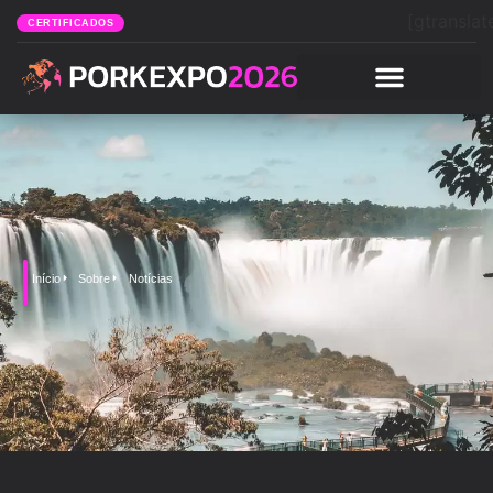
[gtranslat
CERTIFICADOS
Início
Sobre
Notícias