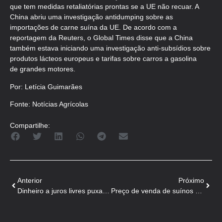
que tem medidas retaliatórias prontas se a UE não recuar. A
China abriu uma investigação antidumping sobre as
importações de carne suína da UE. De acordo com a
reportagem da Reuters, o Global Times disse que a China
também estava iniciando uma investigação anti-subsídios sobre
produtos lácteos europeus e tarifas sobre carros a gasolina
de grandes motores.
Por: Letícia Guimarães
Fonte: Notícias Agrícolas
Compartilhe:
Anterior
Próximo
Dinheiro a juros livres puxa liberação de crédito rural na safra 2023/2024 com R$ 152,5 bilhões
Preço de venda de suínos entra em junho com novo patamar, animando os produtores