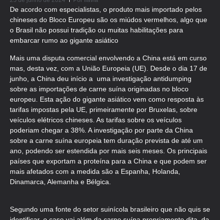
25 de junho de 2024
Por
flavia
De acordo com especialistas, o produto mais importado pelos
chineses do Bloco Europeu são os miúdos vermelhos, algo que
o Brasil não possui tradição ou muitas habilitações para
embarcar rumo ao gigante asiático
Mais uma disputa comercial envolvendo a China está em curso
mas, desta vez, com a União Europeia (UE). Desde o dia 17 de
junho, a China deu início a uma investigação antidumping
sobre as importações de carne suína originadas no bloco
europeu. Esta ação do gigante asiático vem como resposta às
tarifas impostas pela UE, primeiramente por Bruxelas, sobre
veículos elétricos chineses. As tarifas sobre os veículos
poderiam chegar a 38%. A investigação por parte da China
sobre a carne suína europeia tem duração prevista de até um
ano, podendo ser estendida por mais seis meses. Os principais
países que exportam a proteína para a China e que podem ser
mais afetados com a medida são a Espanha, Holanda,
Dinamarca, Alemanha e Bélgica.
Segundo uma fonte do setor suinícola brasileiro que não quis se
identificar, o caso vai além da carne suína propriamente dita, da