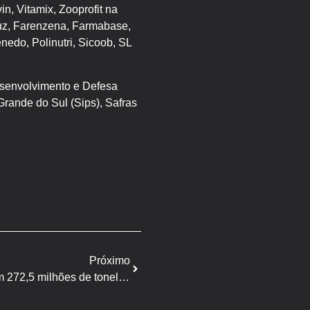
n, Vitamix, Zooprofit na
rluz, Farenzena, Farmabase,
edo, Polinutri, Sicoob, SL
esenvolvimento e Defesa
Grande do Sul (Sips), Safras
Próximo
Produção de grãos estimada em 272,5 milhões de toneladas