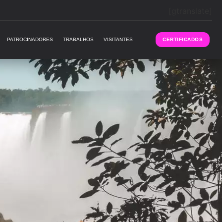
[gtranslate]
PATROCINADORES
TRABALHOS
VISITANTES
CERTIFICADOS