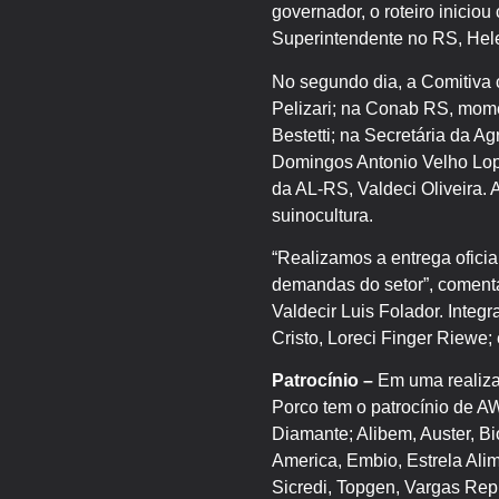
governador, o roteiro inicio
Superintendente no RS, Hel
No segundo dia, a Comitiva
Pelizari; na Conab RS, mom
Bestetti; na Secretária da 
Domingos Antonio Velho Lope
da AL-RS, Valdeci Oliveira. A
suinocultura.
“Realizamos a entrega oficia
demandas do setor”, coment
Valdecir Luis Folador. Integ
Cristo, Loreci Finger Riewe;
Patrocínio –
Em uma realiza
Porco tem o patrocínio de 
Diamante; Alibem, Auster, Bi
America, Embio, Estrela Alim
Sicredi, Topgen, Vargas Repr