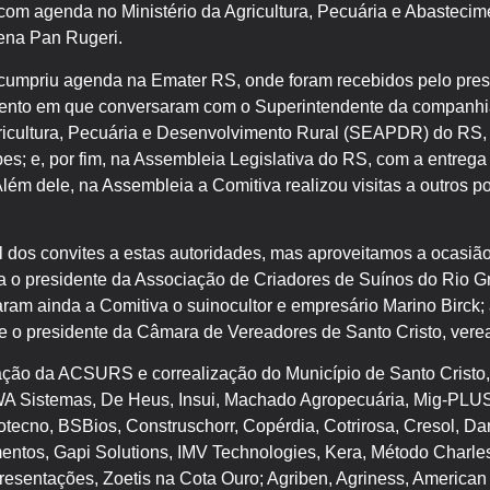
u com agenda no Ministério da Agricultura, Pecuária e Abasteci
ena Pan Rugeri.
 cumpriu agenda na Emater RS, onde foram recebidos pelo pres
ento em que conversaram com o Superintendente da companhi
Agricultura, Pecuária e Desenvolvimento Rural (SEAPDR) do RS, 
s; e, por fim, na Assembleia Legislativa do RS, com a entrega 
lém dele, na Assembleia a Comitiva realizou visitas a outros pol
l dos convites a estas autoridades, mas aproveitamos a ocasião
a o presidente da Associação de Criadores de Suínos do Rio
raram ainda a Comitiva o suinocultor e empresário Marino Birck; 
 e o presidente da Câmara de Vereadores de Santo Cristo, vere
ção da ACSURS e correalização do Município de Santo Cristo,
AWA Sistemas, De Heus, Insui, Machado Agropecuária, Mig-PLU
otecno, BSBios, Construschorr, Copérdia, Cotrirosa, Cresol, D
entos, Gapi Solutions, IMV Technologies, Kera, Método Charles,
esentações, Zoetis na Cota Ouro; Agriben, Agriness, American N