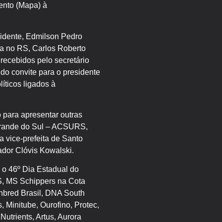
mento (Mapa) à
idente, Edmilson Pedro
a no RS, Carlos Roberto
recebidos pelo secretário
do convite para o presidente
íticos ligados à
 para apresentar outras
 Grande do Sul – ACSURS,
a vice-prefeita de Santo
ador Clóvis Kowalski.
 o 46º Dia Estadual do
S, MS Schippers na Cota
anbred Brasil, DNA South
 Minitube, Ourofino, Protec,
utrients, Artus, Aurora