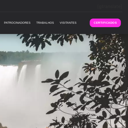
[gtranslate]
PATROCINADORES
TRABALHOS
VISITANTES
CERTIFICADOS