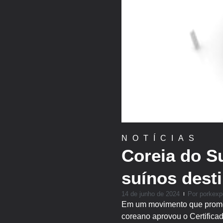
NOTÍCIAS
Coreia do S
suínos dest
14 de junho de 2024
Por
porkexp
Em um movimento que promove
coreano aprovou o Certificad