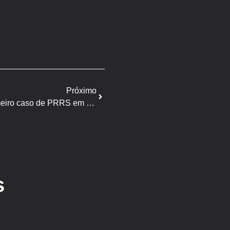
Próximo
Trindade e Tobago registra primeiro caso de PRRS em Siparia
s