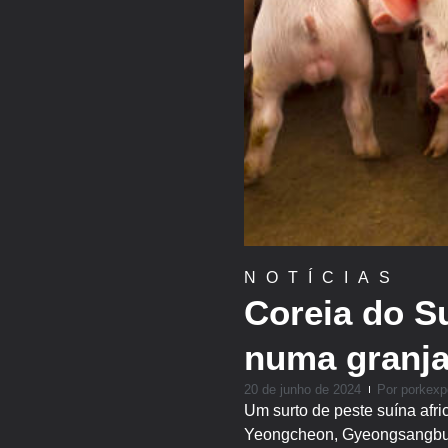
NOTÍCIAS
Coreia do Su
numa granja
20 de junho de 2024
Por
porkexp
Um surto de peste suína afr
Yeongcheon, Gyeongsangbuk