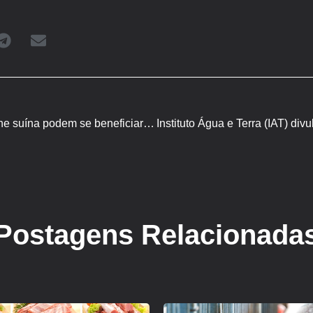
Exportadores rivais de carne suína podem se beneficiar das tensões entre China e UE
Postagens Relacionada