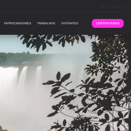
[gtranslate]
PATROCINADORES
TRABALHOS
VISITANTES
CERTIFICADOS