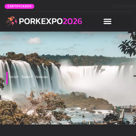
[gtranslat
CERTIFICADOS
Início
Sobre
Notícias