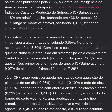
os estudos publicados pela CIAS, a Central de Inteligência de
Aves e Suínos da Embrapa (
embrapa.br/suinos-e-aves/cias
). O
Índice de Custo de Produção de Suínos, o ICPSuíno, subiu
1,18% em relação a julho, fechando em 436,84 pontos. Já o
ICPFrango se manteve estável, oscilando 0,01%, fechando
julho em 422,03 pontos.
Os gastos com a ração dos suínos foi o item que mais
influenciou a alta em agosto, subindo 0,85%. No ano, o
acumulado é de 5,80%. Com isso, o custo total de produção por
quilo de suíno vivo produzido em sistema tipo ciclo completo em
Santa Catarina passou de R$ 7,55 em julho para R$ 7,64 em
agosto. Nos primeiros oito meses do ano, o ICPSuíno acumula
9,07% de alta e, nos últimos 12 meses, 7,29%.
Já o ICPFrango registrou queda nos gastos com aquisição de
pintinhos de um dia (-0,26%), nutrição (-0,10%) e mão de obra
(-0,06%), apesar da alta com energia elétrica, calefação e cama
(0,29%) e transporte (0,20%). O custo de produção do quilo do
frango de corte vivo no Paraná, produzido em aviário tipo
climatizado em pressão positiva, manteve o valor de julho em
agosto: R$ 5,45. De janeiro até agosto, o ICPFrango acumula