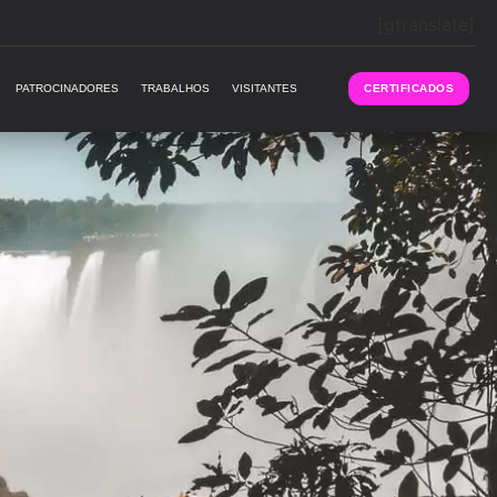
[gtranslate]
PATROCINADORES
TRABALHOS
VISITANTES
CERTIFICADOS