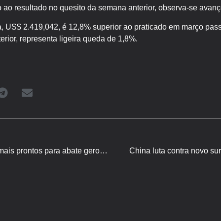
ao resultado no quesito da semana anterior, observa-se avanç
a, US$ 2.419,042, é 12,8% superior ao praticado em março passa
erior, representa ligeira queda de 1,8%.
Suínos/Cepea: menos animais prontos para abate gerou alta nos preços
China luta contra novo su