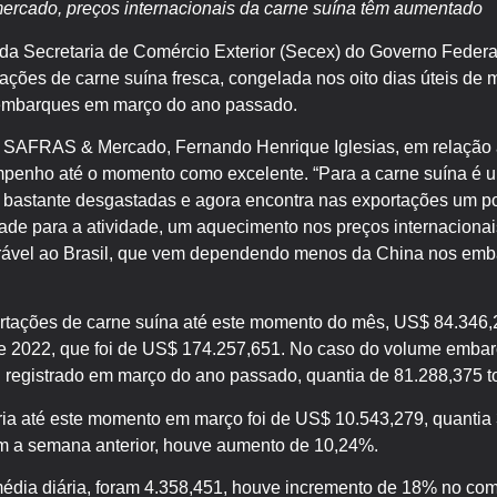
ercado, preços internacionais da carne suína têm aumentado
a Secretaria de Comércio Exterior (Secex) do Governo Federal
tações de carne suína fresca, congelada nos oito dias úteis de 
 embarques em março do ano passado.
a SAFRAS & Mercado, Fernando Henrique Iglesias, em relação 
mpenho até o momento como excelente. “Para a carne suína é um
 bastante desgastadas e agora encontra nas exportações um p
de para a atividade, um aquecimento nos preços internacionais
ável ao Brasil, que vem dependendo menos da China nos emba
ortações de carne suína até este momento do mês, US$ 84.346,
e 2022, que foi de US$ 174.257,651. No caso do volume embar
l registrado em março do ano passado, quantia de 81.288,375 t
ria até este momento em março foi de US$ 10.543,279, quanti
m a semana anterior, houve aumento de 10,24%.
média diária, foram 4.358,451, houve incremento de 18% no c