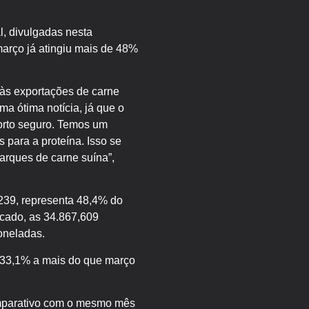
, divulgadas nesta
março já atingiu mais de 48%
às exportações de carne
a ótima notícia, já que o
orto seguro. Temos um
 para a proteína. Isso se
rques de carne suína”,
239, representa 48,4% do
cado, as 34.867,609
oneladas.
a 33,1% a mais do que março
omparativo com o mesmo mês