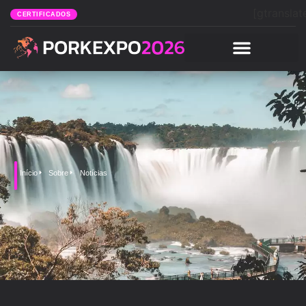
[gtranslat
CERTIFICADOS
Início
Sobre
Notícias