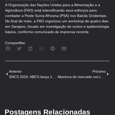
10 de junho de 2024
Por
porkexpo
A Organização das Nações Unidas para a Alimentação e a
Agricultura (FAO) está intensificando seus esforços para
combater a Peste Suína Africana (PSA) nos Balcãs Ocidentais.
No final de maio, a FAO organizou um workshop de quatro dias
em Sarajevo, focado em investigação de surtos e epidemiologia
básica, conforme comunicado de imprensa recente.
Compartilhe:
Anterior
Próximo
SNCS 2024: ABCS lança 12ª edição maior de incentivo ao consumo de carne suína no varejo
Abertura do mercado sul-coreano para subprodutos suínos destinados à alimentação animal
Postagens Relacionadas