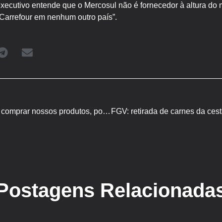
 executivo entende que o Mercosul não é fornecedor à altura d
 Carrefour em nenhum outro país”.
ABPA: se Europa parar de comprar nossos produtos, pouca coisa aconteceria para nós
Postagens Relacionada