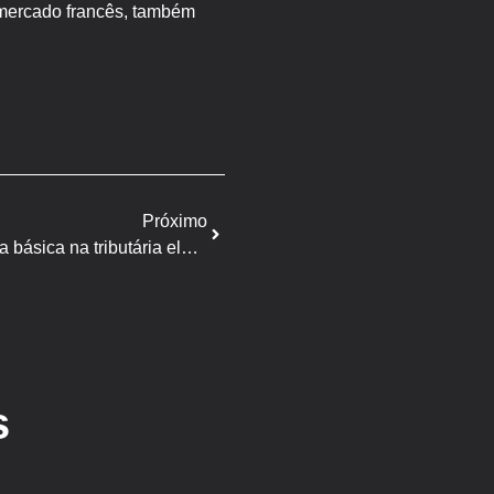
o mercado francês, também
Próximo
FGV: retirada de carnes da cesta básica na tributária eleva preço ao consumidor em 10%
s