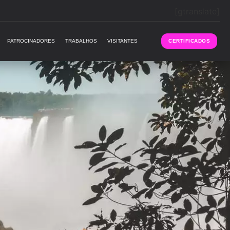
[gtranslate]
PATROCINADORES
TRABALHOS
VISITANTES
CERTIFICADOS