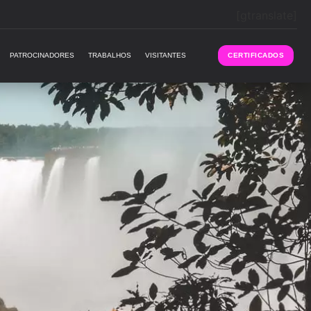
[gtranslate]
PATROCINADORES
TRABALHOS
VISITANTES
CERTIFICADOS