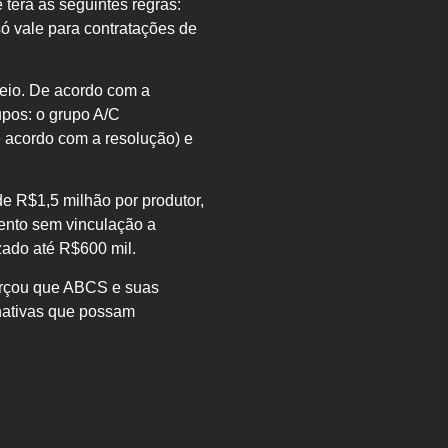
 terá as seguintes regras:
ó vale para contratações de
teio. De acordo com a
upos: o grupo A/C
e acordo com a resolução) e
e R$1,5 milhão por produtor,
amento sem vinculação a
izado até R$600 mil.
forçou que ABCS e suas
rnativas que possam