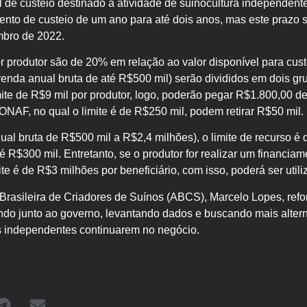
al de custeio destinado a atividade de suinocultura independente
to de custeio de um ano para até dois anos, mas este prazo s
mbro de 2022.
or produtor são de 20% em relação ao valor disponível para cus
nda anual bruta de até R$500 mil) serão divididos em dois gr
ite de R$9 mil por produtor, logo, poderão pegar R$1.800,00 d
NAF, no qual o limite é de R$250 mil, podem retirar R$50 mil.
 bruta de R$500 mil a R$2,4 milhões), o limite de recurso é d
té R$300 mil. Entretanto, se o produtor for realizar um financi
ite é de R$3 milhões por beneficiário, com isso, poderá ser util
Brasileira de Criadores de Suínos (ABCS), Marcelo Lopes, re
ando junto ao governo, levantando dados e buscando mais alte
es independentes continuarem no negócio.