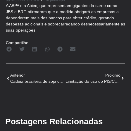
06 de junho de 2024
Por
porkexpo
A ABPA e a Abiec, que representam gigantes da carne como
JBS e BRF, afirmaram que a medida obrigará as empresas a
dependerem mais dos bancos para obter crédito, gerando
despesas adicionais e sobrecarregando desnecessariamente as
suas operações.
Compartilhe:
Anterior
Próximo
Cadeia brasileira de soja corre para se ajustar às regras europeias que nos retaliam
Limitação do uso do PIS/Cofins pode custar R$ 10 bilhões ao ano para o Agronegócio
Postagens Relacionadas