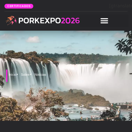
[gtranslat
CERTIFICADOS
Início
Sobre
Notícias