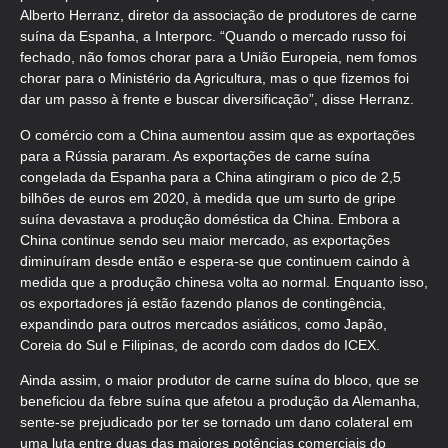
Alberto Herranz, diretor da associação de produtores de carne
suína da Espanha, a Interporc. “Quando o mercado russo foi
fechado, não fomos chorar para a União Europeia, nem fomos
chorar para o Ministério da Agricultura, mas o que fizemos foi
dar um passo à frente e buscar diversificação”, disse Herranz.
O comércio com a China aumentou assim que as exportações
para a Rússia pararam. As exportações de carne suína
congelada da Espanha para a China atingiram o pico de 2,5
bilhões de euros em 2020, à medida que um surto de gripe
suína devastava a produção doméstica da China. Embora a
China continue sendo seu maior mercado, as exportações
diminuíram desde então e espera-se que continuem caindo à
medida que a produção chinesa volta ao normal. Enquanto isso,
os exportadores já estão fazendo planos de contingência,
expandindo para outros mercados asiáticos, como Japão,
Coreia do Sul e Filipinas, de acordo com dados do ICEX.
Ainda assim, o maior produtor de carne suína do bloco, que se
beneficiou da febre suína que afetou a produção da Alemanha,
sente-se prejudicado por ter se tornado um dano colateral em
uma luta entre duas das maiores potências comerciais do