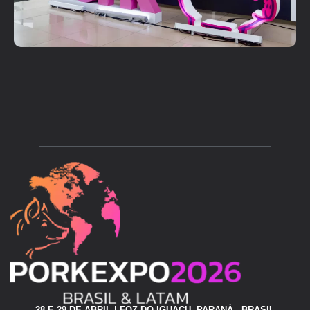
28 E 29 DE ABRIL | FOZ DO IGUAÇU, PARANÁ - BRASIL