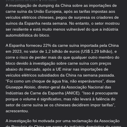
24 de junho de 2024
Por
flavia
A investigação de dumping da China sobre as importações de
carne suína da União Europeia, após as tarifas impostas aos
veículos elétricos chineses, pegou de surpresa os criadores de
suínos da Espanha nesta semana. No entanto, o setor mostrou
ser resiliente e está muito menos vulnerável do que a indústria
automobilística do bloco.
A Espanha forneceu 22% da carne suína importada pela China
em 2023, no valor de 1,2 bilhão de euros (US$ 1,29 bilhão), e
corre o risco de perder mais do que qualquer outro membro do
bloco devido à investigação sobre carne suína com preços
abaixo do mercado, após a UE mirar nas importações de
veículos elétricos subsidiados da China na semana passada.
“Foi como um choque de água fria, não esperávamos”, disse
Giuseppe Aloisio, diretor-geral da Associação Nacional das
Indústrias de Carne da Espanha (ANICE). “Isso é preocupante
porque o volume é significativo, mas não levará à falência do
setor de carne suína se os chineses decidirem impor tarifas”,
acrescentou.
A investigação foi motivada por uma reclamação da Associação
de Pecuária da China em nome da indústria doméstica de carne