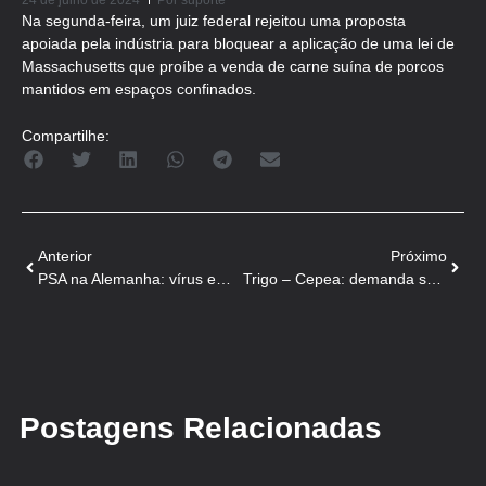
24 de julho de 2024
Por
suporte
Na segunda-feira, um juiz federal rejeitou uma proposta
apoiada pela indústria para bloquear a aplicação de uma lei de
Massachusetts que proíbe a venda de carne suína de porcos
mantidos em espaços confinados.
Compartilhe:
Anterior
Próximo
PSA na Alemanha: vírus em Hesse provavelmente chegou da Europa Oriental
Trigo – Cepea: demanda segue firme, mas o clima vem preocupando bastante
Postagens Relacionadas