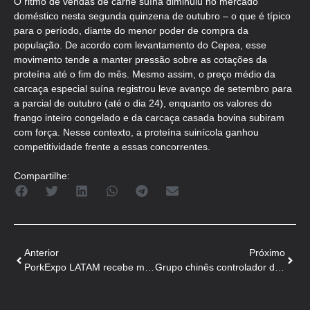
O ritmo de vendas de carne suína diminuiu no mercado
doméstico nesta segunda quinzena de outubro – o que é típico
para o período, diante do menor poder de compra da
população. De acordo com levantamento do Cepea, esse
movimento tende a manter pressão sobre as cotações da
proteína até o fim do mês. Mesmo assim, o preço médio da
carcaça especial suína registrou leve avanço de setembro para
a parcial de outubro (até o dia 24), enquanto os valores do
frango inteiro congelado e da carcaça casada bovina subiram
com força. Nesse contexto, a proteína suinícola ganhou
competitividade frente a essas concorrentes.
Compartilhe:
Anterior
Próximo
PorkExpo LATAM recebe mais de 100 trabalhos científicos
Grupo chinês controlador da Smithfield relata prejuízos nos EUA