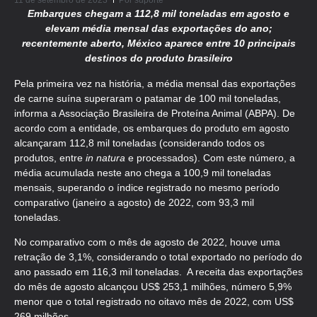
11 de setembro de 2023
Por
suporte
Embarques chegam a 112,8 mil toneladas em agosto e
elevam média mensal das exportações do ano;
recentemente aberto, México aparece entre 10 principais
destinos do produto brasileiro
Pela primeira vez na história, a média mensal das exportações
de carne suína superaram o patamar de 100 mil toneladas,
informa a Associação Brasileira de Proteína Animal (ABPA). De
acordo com a entidade, os embarques do produto em agosto
alcançaram 112,8 mil toneladas (considerando todos os
produtos, entre
in natura
e processados). Com este número, a
média acumulada neste ano chega a 100,9 mil toneladas
mensais, superando o índice registrado no mesmo período
comparativo (janeiro a agosto) de 2022, com 93,3 mil
toneladas.
No comparativo com o mês de agosto de 2022, houve uma
retração de 3,1%, considerando o total exportado no período do
ano passado em 116,3 mil toneladas. A receita das exportações
do mês de agosto alcançou US$ 253,1 milhões, número 5,9%
menor que o total registrado no oitavo mês de 2022, com US$
269 milhões.