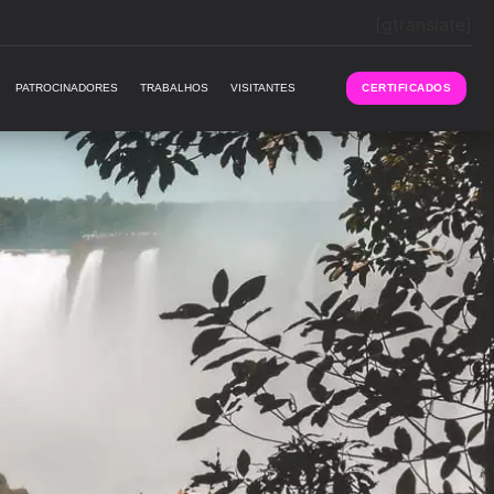
[gtranslate]
PATROCINADORES
TRABALHOS
VISITANTES
CERTIFICADOS