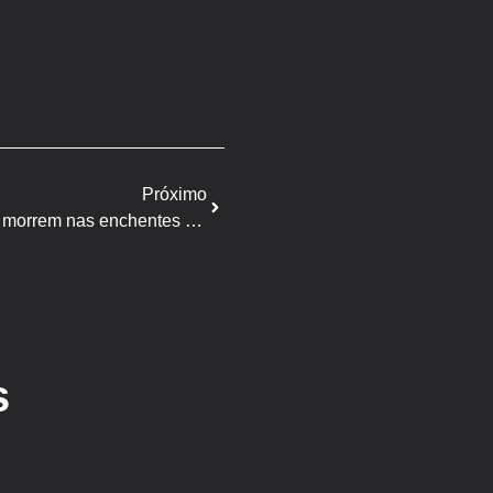
Próximo
ACSURS: Quase 13 mil suínos morrem nas enchentes do Rio Grande do Sul
s