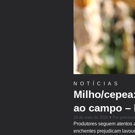
NOTÍCIAS
Milho/cepea
ao campo – 
20 de maio de 2024
Por
porkexp
Produtores seguem atentos a
enchentes prejudicam lavour