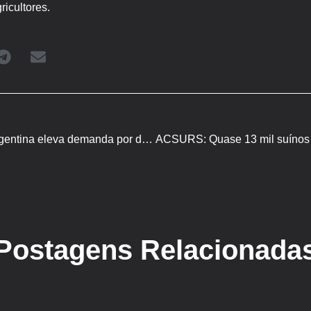
icultores.
Soja – Cepea: greve na argentina eleva demanda por derivados brasileiros
Postagens Relacionada