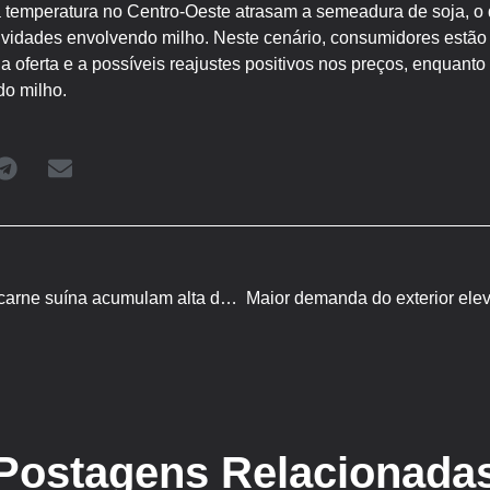
a temperatura no Centro-Oeste atrasam a semeadura de soja, o q
ividades envolvendo milho. Neste cenário, consumidores estão 
a oferta e a possíveis reajustes positivos nos preços, enquant
do milho.
Embarques brasileiros de carne suína acumulam alta de 9,6% em 2023
Maior demanda do exterior elev
Postagens Relacionada