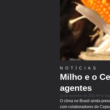
NOTÍCIAS
Milho e o C
agentes
13 de novembro de 2023
Por
sup
O clima no Brasil ainda pre
com colaboradores do Cepea,