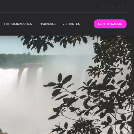
[gtranslate]
PATROCINADORES
TRABALHOS
VISITANTES
CERTIFICADOS