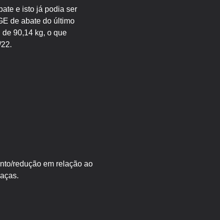
te e isto já podia ser
GE de abate do último
 de 90,14 kg, o que
/22.
ento/redução em relação ao
aças.