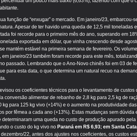
percentual um pouco mais baixo (6,63%), fazendo com que o 
abitante.
ua função de “enxugar” o mercado. Em janeiro/23, embarcou-s
natura
. Apesar de ter havido uma queda de 12,5 mil toneladas
rtada foi recorde para o primeiro mês do ano, superando em 1
tonelada exportada em dólar, que vinha crescendo desde agost
se mantém estável na primeira semana de fevereiro. Os volume
, em janeiro/23 também foram recorde para este mês, totalizan
no passado. Lembrando que o Ano-Novo chinês foi em 03 de fe
e para esta data, o que determina um natural recuo na deman
ta.
isou os coeficientes técnicos para o levantamento de custos d
 conversão alimentar de rebanho de 2,8 kg para 2,5 kg de raçã
 kg para 125 kg vivo (+14%) e o aumento na produtividade das 
os por fêmea a cada ano (+13%). Estas mudanças sem dúvida e
e determinaram uma queda no custo de produção apurado pela e
cando o custo do kg vivo no
Paraná em R$ 6,93; em Santa Cata
 dezembro/22, antes dos ajustes nos coeficientes, os custos