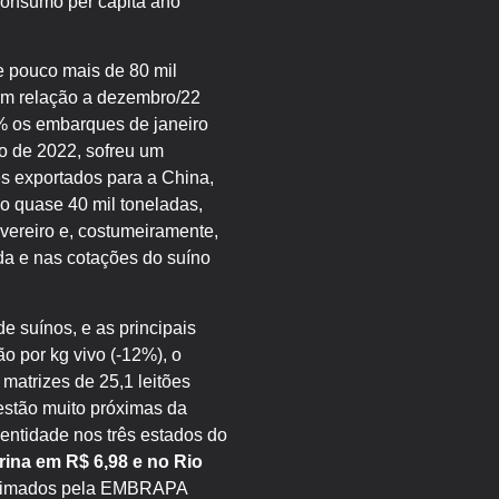
consumo per capita ano
e pouco mais de 80 mil
 em relação a dezembro/22
8% os embarques de janeiro
o de 2022, sofreu um
s exportados para a China,
do quase 40 mil toneladas,
vereiro e, costumeiramente,
da e nas cotações do suíno
e suínos, e as principais
o por kg vivo (-12%), o
matrizes de 25,1 leitões
stão muito próximas da
ntidade nos três estados do
rina em R$ 6,98 e no Rio
 estimados pela EMBRAPA