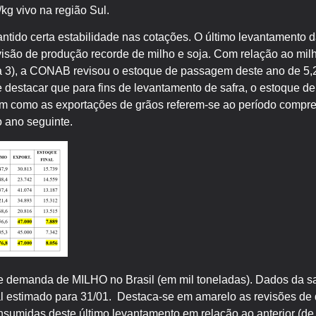
kg vivo na região Sul.
antido certa estabilidade nas cotações. O último levantamento 
são de produção recorde de milho e soja. Com relação ao mi
la 3), a CONAB revisou o estoque de passagem deste ano de 5,
destacar que para fins de levantamento de safra, o estoque de p
m como as exportações de grãos referem-se ao período compree
o ano seguinte.
e demanda de MILHO no Brasil (em mil toneladas). Dados da s
al estimado para 31/01. Destaca-se em amarelo as revisões de
nsumidas deste último levantamento em relação ao anterior (de