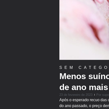
SEM CATEGO
Menos suíno
de ano mais
23 de fevereiro de 2023
Por
supo
Após o esperado recuo das 
do ano passado, o preço demo