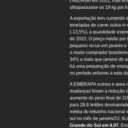
crescendo em 2022, mas em 
ultrapassasse os 19 kg por h
A exportação tem cumprido s
toneladas de carne suína
in 
(-13,5%), a quantidade expo
de 2022. O preço médio por 
pequeno recuo em janeiro e 
o maior comprador brasileiro
34% a mais que janeiro do a
há uma preparação de estoqu
no período próximo a esta da
A EMBRAPA suínos e aves rev
mudanças foram a redução da
aumento do peso final de 110
para 28,6 leitões desmamad
média do rebanho nacional 
sul no mês de janeiro/23, fi
Grande do Sul em 6,97
. Em