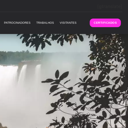
[gtranslate]
PATROCINADORES
TRABALHOS
VISITANTES
CERTIFICADOS