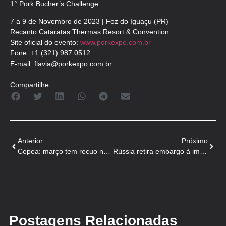
1° Pork Bucher’s Challenge
7 a 9 de Novembro de 2023 | Foz do Iguaçu (PR)
Recanto Cataratas Thermas Resort & Convention
Site oficial do evento:
www.porkexpo.com.br
Fone: +1 (321) 987.0512
E-mail:
flavia@porkexpo.com.br
Compartilhe:
Anterior
Próximo
Cepea: março tem recuo nas cotações, mas indicador anual avança
Rússia retira embargo à importação de carne bovina brasileira
Postagens Relacionadas