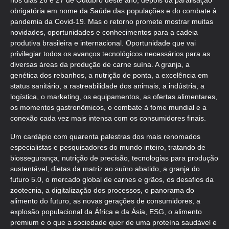
nos dias 26 e 27 de Outubro deste ano, depois da paralisação
obrigatória em nome da Saúde das populações e do combate à
pandemia da Covid-19. Mas o retorno promete mostrar muitas
novidades, oportunidades e conhecimentos para a cadeia
produtiva brasileira e internacional. Oportunidade que vai
privilegiar todos os avanços tecnológicos necessários para as
diversas áreas da produção de carne suína. A granja, a
genética dos rebanhos, a nutrição de ponta, a excelência em
status sanitário, a rastreabilidade dos animais, a indústria, a
logística, o marketing, os equipamentos, as ofertas alimentares,
os momentos gastronômicos, o combate à fome mundial e a
conexão cada vez mais intensa com os consumidores finais.
Um cardápio com quarenta palestras dos mais renomados
especialistas e pesquisadores do mundo inteiro, tratando de
biossegurança, nutrição de precisão, tecnologias para produção
sustentável, dietas da matriz ao suíno abatido, a granja do
futuro 5.0, o mercado global de carnes e grãos, os desafios da
zootecnia, a digitalização dos processos, o panorama do
alimento do futuro, as novas gerações de consumidores, a
explosão populacional da África e da Ásia, ESG, o alimento
premium e o que a sociedade quer de uma proteína saudável e