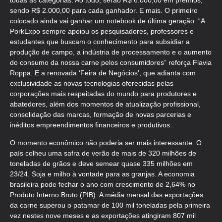
todas as categorias. Ao todo, serão R$ 6.000,00 em prêmios,
sendo R$ 2.000,00 para cada ganhador. E mais. O primeiro
colocado ainda vai ganhar um notebook de última geração. “A
PorkExpo sempre apoiou os pesquisadores, professores e
estudantes que buscam o conhecimento para subsidiar a
produção de campo, a indústria de processamento e o aumento
do consumo da nossa carne pelos consumidores” reforça Flavia
Roppa. E a renovada ‘Feira de Negócios’, que adianta com
exclusividade as novas tecnologias oferecidas pelas
corporações mais respeitadas do mundo para produtores e
abatedores, além dos momentos de atualização profissional,
consolidação das marcas, formação de novas parcerias e
inéditos empreendimentos financeiros e produtivos.
O momento econômico não poderia ser mais interessante. O
país colheu uma safra de verão de mais de 320 milhões de
toneladas de grãos e deve semear quase 335 milhões em
23/24. Soja e milho à vontade para as granjas. A economia
brasileira pode fechar o ano com crescimento de 2,64% no
Produto Interno Bruto (PIB). A média mensal das exportações
da carne superou o patamar de 100 mil toneladas pela primeira
vez nestes nove meses e as exportações atingiram 807 mil