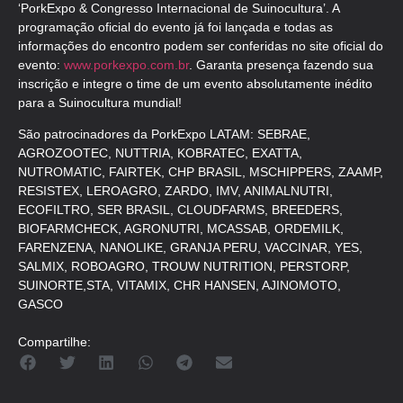
‘PorkExpo & Congresso Internacional de Suinocultura’. A
programação oficial do evento já foi lançada e todas as
informações do encontro podem ser conferidas no site oficial do
evento:
www.porkexpo.com.br
. Garanta presença fazendo sua
inscrição e integre o time de um evento absolutamente inédito
para a Suinocultura mundial!
São patrocinadores da PorkExpo LATAM: SEBRAE,
AGROZOOTEC, NUTTRIA, KOBRATEC, EXATTA,
NUTROMATIC, FAIRTEK, CHP BRASIL, MSCHIPPERS, ZAAMP,
RESISTEX, LEROAGRO, ZARDO, IMV, ANIMALNUTRI,
ECOFILTRO, SER BRASIL, CLOUDFARMS, BREEDERS,
BIOFARMCHECK, AGRONUTRI, MCASSAB, ORDEMILK,
FARENZENA, NANOLIKE, GRANJA PERU, VACCINAR, YES,
SALMIX, ROBOAGRO, TROUW NUTRITION, PERSTORP,
SUINORTE,STA, VITAMIX, CHR HANSEN, AJINOMOTO,
GASCO
Compartilhe: