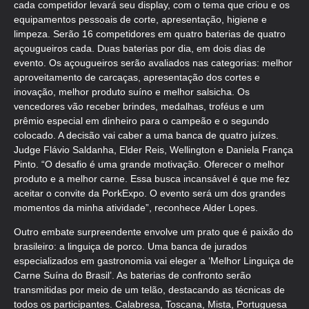
cada competidor levará seu display, com o tema que criou e os
equipamentos pessoais de corte, apresentação, higiene e
limpeza. Serão 16 competidores em quatro baterias de quatro
açougueiros cada. Duas baterias por dia, em dois dias de
evento. Os açougueiros serão avaliados nas categorias: melhor
aproveitamento de carcaças, apresentação dos cortes e
inovação, melhor produto suíno e melhor salsicha. Os
vencedores vão receber brindes, medalhas, troféus e um
prêmio especial em dinheiro para o campeão e o segundo
colocado. A decisão vai caber a uma banca de quatro juízes.
Judge Flávio Saldanha, Elder Reis, Wellington e Daniela França
Pinto. “O desafio é uma grande motivação. Oferecer o melhor
produto e a melhor carne. Essa busca incansável é que me fez
aceitar o convite da PorkExpo. O evento será um dos grandes
momentos da minha atividade”, reconhece Alder Lopes.
Outro embate surpreendente envolve um prato que é paixão do
brasileiro: a linguiça de porco. Uma banca de jurados
especializados em gastronomia vai eleger a ‘Melhor Linguiça de
Carne Suína do Brasil’. As baterias de confronto serão
transmitidas por meio de um telão, destacando as técnicas de
todos os participantes. Calabresa, Toscana, Mista, Portuguesa