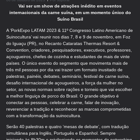
06 de outubro de 2023
Por
suporte
Vai ser um show de atrações inédito em eventos
internacionais da carne suína, em um momento único do
Suíno Brasil
A ‘PorkExpo LATAM 2023 & 11º Congresso Latino Americano de
Suinocultura’ vai reunir nos dias 7, 8 e 9 de novembro, em Foz
do Iguaçu (PR), no Recanto Cataratas Thermas Resort &
Convention, criadores, pesquisadores, executivos, professores,
açougueiros, chefes de cozinha e estudantes de mais de vinte
países. O único evento do segmento que movimenta mais de
três mil pessoas por dia vai trazer um formato inusitado de
palestras, painéis, debates, seminário, festival de carne suína,
desafio internacional de açougueiros, a força da mulher no
setor, as novas normas sobre rações e torneio que vai escolher
a melhor linguiça de porco do Brasil. O grande objetivo é
conectar as pessoas, celebrar a carne, falar de inovação,
reverenciar a tradição e reconhecer as marcas comprometidas
com a transformação da suinocultura.
Serão 40 palestras e quatro ‘mesas de debate’, com tradução
simultânea para Inglês, Português e Espanhol. Sempre
iniciando às 8h30m e privilegiando os momentos de networking,