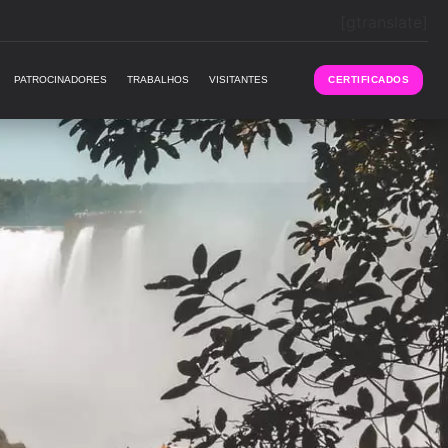
[gtranslate]
PATROCINADORES
TRABALHOS
VISITANTES
CERTIFICADOS