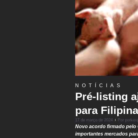
NOTÍCIAS
Pré-listing 
para Filipin
17 de março de 2024
Por
porkex
Novo acordo firmado pelo 
importantes mercados para 