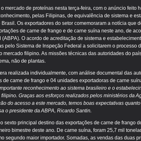
o mercado de proteínas nesta terça-feira, com o anúncio feito h
conhecimento, pelas Filipinas, de equivalência de sistema e e
 Brasil. Os exportadores do setor comemoraram a notícia que d
portações de carne de frango e de carne suína neste ano, de a
l (ABPA). O acordo de acreditação de sistema e estabelecimento
as pelo Sistema de Inspeção Federal a solicitarem o processo 
o mercado filipino. As missões técnicas das autoridades do país
ema, não de plantas.
 era realizada individualmente, com análise documental das aut
as de carne de frango e 04 unidades exportadoras de carne suín
 importante reconhecimento ao sistema brasileiro e o estabele
ilipino. Graças aos esforços realizados pelos ministérios da A
ção do acesso a este mercado, temos boas expectativas quanto
sa o presidente da ABPA, Ricardo Santin.
 o sexto principal destino das exportações de carne de frango do
meiro bimestre deste ano. De carne suína, foram 25,7 mil tone
o segundo maior importador. Somadas, as vendas das duas pro