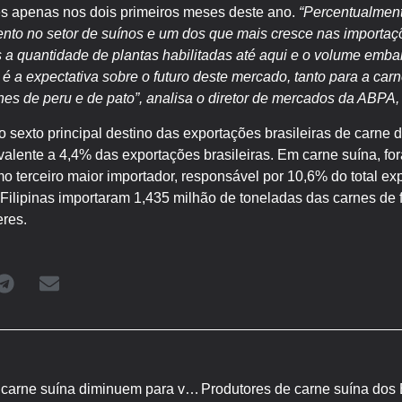
s apenas nos dois primeiros meses deste ano.
“Percentualment
to no setor de suínos e um dos que mais cresce nas importaç
 a quantidade de plantas habilitadas até aqui e o volume emb
 é a expectativa sobre o futuro deste mercado, tanto para a ca
es de peru e de pato”, analisa o diretor de mercados da ABPA,
o sexto principal destino das exportações brasileiras de carne 
alente a 4,4% das exportações brasileiras. Em carne suína, fo
 terceiro maior importador, responsável por 10,6% do total ex
ilipinas importaram 1,435 milhão de toneladas das carnes de f
eres.
Exportações europeias de carne suína diminuem para valores de 10 anos atrás