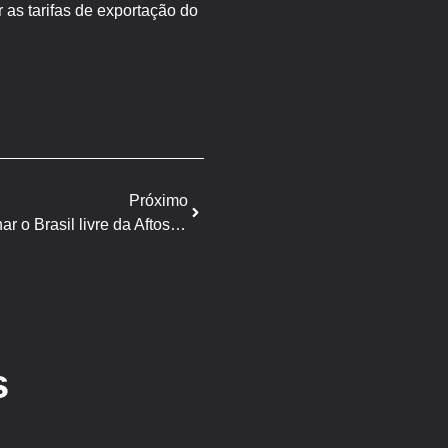
 as tarifas de exportação do
Próximo
MAPA: mais um passo para tornar o Brasil livre da Aftosa sem vacinação
s