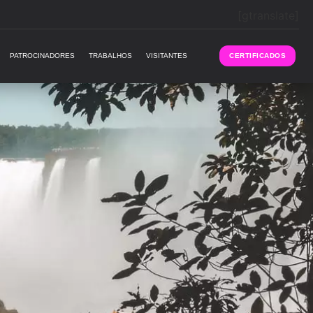
[gtranslate]
PATROCINADORES
TRABALHOS
VISITANTES
CERTIFICADOS