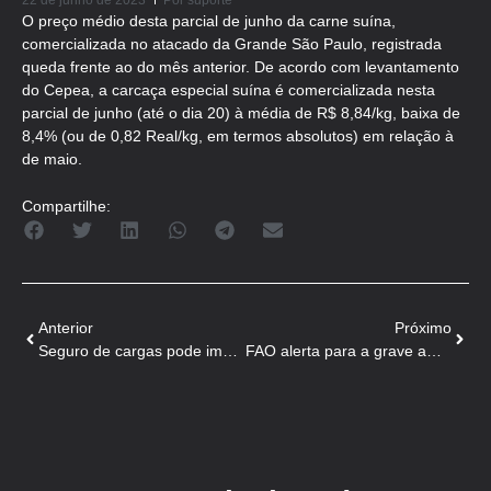
22 de junho de 2023
Por
suporte
O preço médio desta parcial de junho da carne suína,
comercializada no atacado da Grande São Paulo, registrada
queda frente ao do mês anterior. De acordo com levantamento
do Cepea, a carcaça especial suína é comercializada nesta
parcial de junho (até o dia 20) à média de R$ 8,84/kg, baixa de
8,4% (ou de 0,82 Real/kg, em termos absolutos) em relação à
de maio.
Compartilhe:
Anterior
Próximo
Seguro de cargas pode impactar em R$ 15 bi na cadeia da indústria alimentícia
FAO alerta para a grave ameaça que representa a PSA na América Central